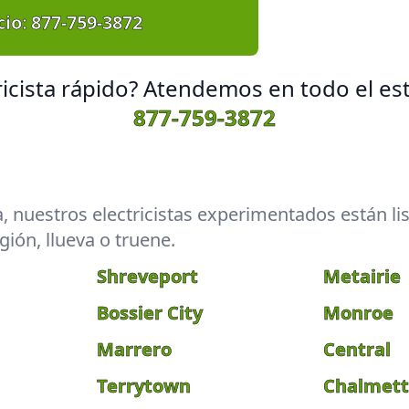
io:
877-759-3872
ricista rápido? Atendemos en todo el e
877-759-3872
a, nuestros electricistas experimentados están l
gión, llueva o truene.
Shreveport
Metairie
Bossier City
Monroe
Marrero
Central
Terrytown
Chalmet