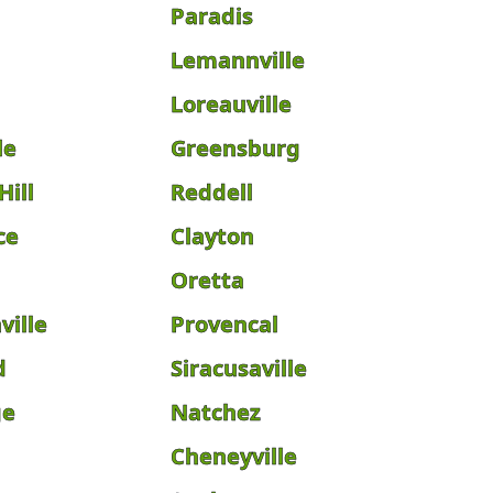
Paradis
a
Lemannville
Loreauville
le
Greensburg
Hill
Reddell
ce
Clayton
Oretta
ville
Provencal
d
Siracusaville
ge
Natchez
Cheneyville