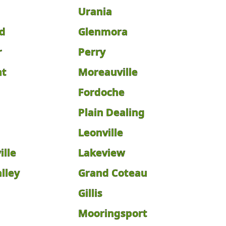
Urania
rd
Glenmora
r
Perry
nt
Moreauville
Fordoche
Plain Dealing
Leonville
ille
Lakeview
lley
Grand Coteau
Gillis
Mooringsport