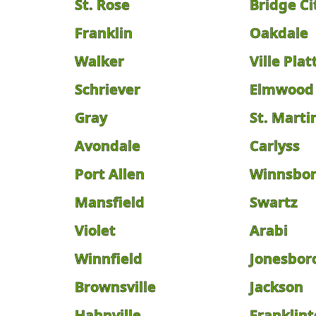
St. Rose
Bridge Ci
Franklin
Oakdale
Walker
Ville Plat
Schriever
Elmwood
Gray
St. Martin
Avondale
Carlyss
Port Allen
Winnsbo
Mansfield
Swartz
Violet
Arabi
Winnfield
Jonesbor
Brownsville
Jackson
Hahnville
Franklin