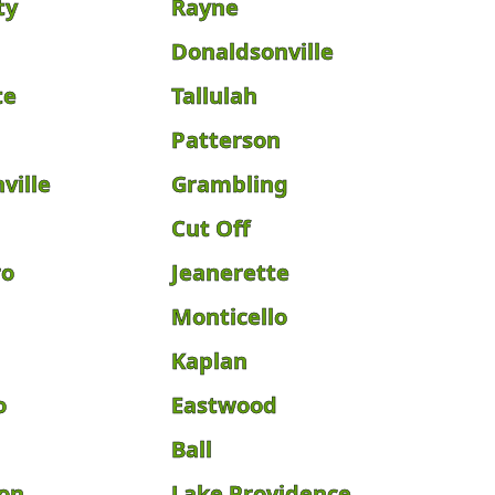
ty
Rayne
Donaldsonville
te
Tallulah
Patterson
ville
Grambling
Cut Off
ro
Jeanerette
Monticello
Kaplan
o
Eastwood
Ball
ton
Lake Providence