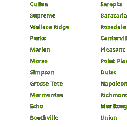
Cullen
Sarepta
Supreme
Baratari
Wallace Ridge
Rosedale
Parks
Centervil
Marion
Pleasant 
Morse
Point Pla
Simpson
Dulac
Grosse Tete
Napoleon
Mermentau
Richmon
Echo
Mer Rou
Boothville
Union