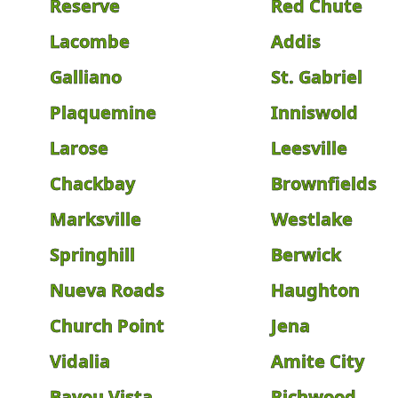
Reserve
Red Chute
Lacombe
Addis
Galliano
St. Gabriel
Plaquemine
Inniswold
Larose
Leesville
Chackbay
Brownfields
Marksville
Westlake
Springhill
Berwick
Nueva Roads
Haughton
Church Point
Jena
Vidalia
Amite City
Bayou Vista
Richwood