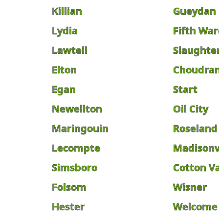
Killian
Gueydan
Lydia
Fifth Wa
Lawtell
Slaughte
Elton
Choudra
Egan
Start
Newellton
Oil City
Maringouin
Roseland
Lecompte
Madisonv
Simsboro
Cotton Va
Folsom
Wisner
Hester
Welcome