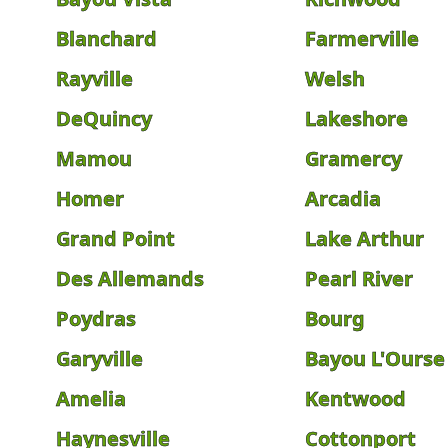
Blanchard
Farmerville
Rayville
Welsh
DeQuincy
Lakeshore
Mamou
Gramercy
Homer
Arcadia
Grand Point
Lake Arthur
Des Allemands
Pearl River
Poydras
Bourg
Garyville
Bayou L'Ourse
Amelia
Kentwood
Haynesville
Cottonport