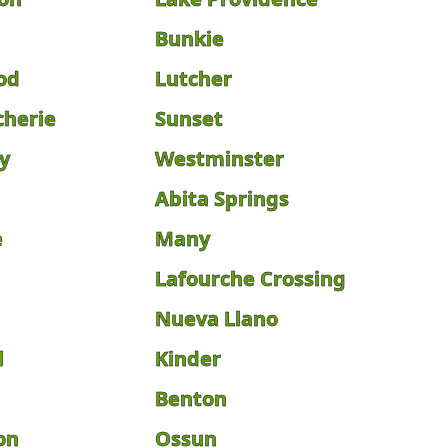
Bunkie
od
Lutcher
cherie
Sunset
y
Westminster
Abita Springs
e
Many
Lafourche Crossing
Nueva Llano
l
Kinder
Benton
on
Ossun