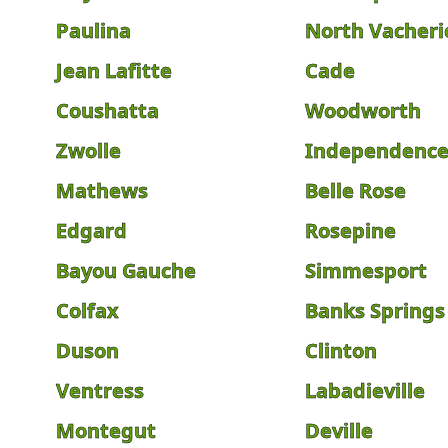
Paulina
North Vacheri
Jean Lafitte
Cade
Coushatta
Woodworth
Zwolle
Independenc
Mathews
Belle Rose
Edgard
Rosepine
Bayou Gauche
Simmesport
Colfax
Banks Springs
Duson
Clinton
Ventress
Labadieville
Montegut
Deville