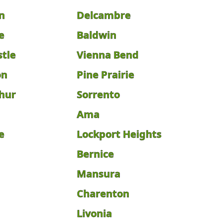
n
Delcambre
e
Baldwin
stle
Vienna Bend
on
Pine Prairie
phur
Sorrento
Ama
e
Lockport Heights
Bernice
Mansura
Charenton
Livonia