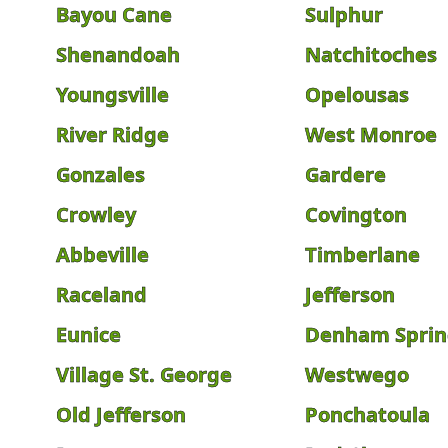
Bayou Cane
Sulphur
Shenandoah
Natchitoches
Youngsville
Opelousas
River Ridge
West Monroe
Gonzales
Gardere
Crowley
Covington
Abbeville
Timberlane
Raceland
Jefferson
Eunice
Denham Sprin
Village St. George
Westwego
Old Jefferson
Ponchatoula