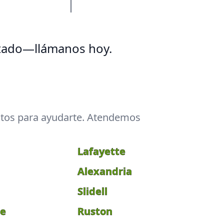
stado—llámanos hoy.
istos para ayudarte. Atendemos
Lafayette
Alexandria
Slidell
te
Ruston