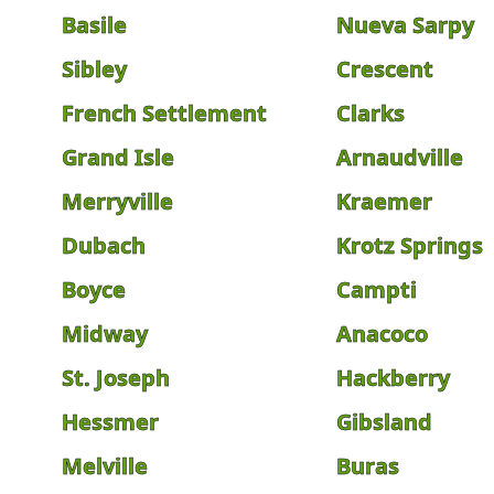
Basile
Nueva Sarpy
Sibley
Crescent
French Settlement
Clarks
Grand Isle
Arnaudville
Merryville
Kraemer
Dubach
Krotz Springs
Boyce
Campti
Midway
Anacoco
St. Joseph
Hackberry
Hessmer
Gibsland
Melville
Buras