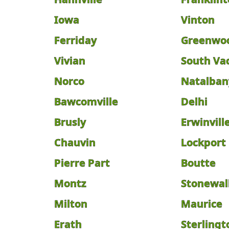
Iowa
Vinton
Ferriday
Greenwo
Vivian
South Va
Norco
Natalban
Bawcomville
Delhi
Brusly
Erwinvill
Chauvin
Lockport
Pierre Part
Boutte
Montz
Stonewal
Milton
Maurice
Erath
Sterlingt