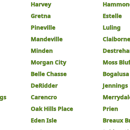
Harvey
Hammon
Gretna
Estelle
Pineville
Luling
Mandeville
Claiborn
Minden
Destreha
Morgan City
Moss Bluf
Belle Chasse
Bogalusa
DeRidder
Jennings
gs
Carencro
Merrydal
Oak Hills Place
Prien
Eden Isle
Breaux B