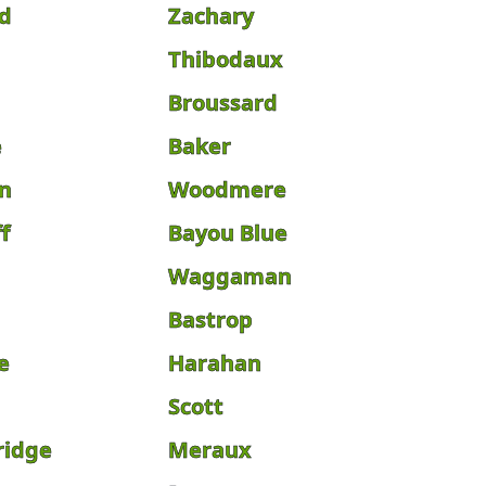
d
Zachary
Thibodaux
Broussard
e
Baker
n
Woodmere
f
Bayou Blue
Waggaman
Bastrop
e
Harahan
Scott
ridge
Meraux