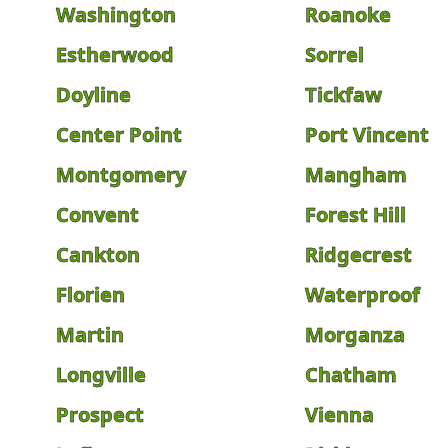
Washington
Roanoke
Estherwood
Sorrel
Doyline
Tickfaw
Center Point
Port Vincent
Montgomery
Mangham
Convent
Forest Hill
Cankton
Ridgecrest
Florien
Waterproof
Martin
Morganza
Longville
Chatham
Prospect
Vienna